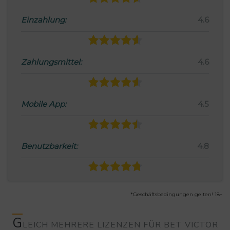
Einzahlung:
4.6
Zahlungsmittel:
4.6
Mobile App:
4.5
Benutzbarkeit:
4.8
*Geschäftsbedingungen gelten! 18+
G
LEICH MEHRERE LIZENZEN FÜR BET VICTOR