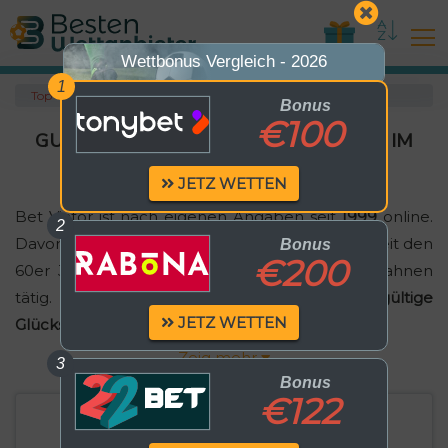
Wettbonus Vergleich - 2026
1
Top Wettanbieter Online
Betvictor Deutschland
Bonus
€100
GUTE ERFAHRUNGEN MIT BETVICTOR IM
TEST
JETZ WETTEN
Bet Victor ist nach eigenen Angaben seit
1999
online.
2
Davor war das Unternehmen angeblich schon seit den
Bonus
€200
60er Jahren als Buchmacher direkt an Rennbahnen
tätig. Die Firma hält derzeit mehrere
gültige
JETZ WETTEN
Glücksspiellizenzen
.
Zeig mehr
3
Bonus
€122