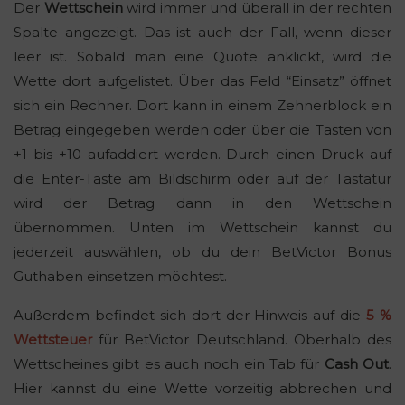
Der
Wettschein
wird immer und überall in der rechten
Spalte angezeigt. Das ist auch der Fall, wenn dieser
leer ist. Sobald man eine Quote anklickt, wird die
Wette dort aufgelistet. Über das Feld “Einsatz” öffnet
sich ein Rechner. Dort kann in einem Zehnerblock ein
Betrag eingegeben werden oder über die Tasten von
+1 bis +10 aufaddiert werden. Durch einen Druck auf
die Enter-Taste am Bildschirm oder auf der Tastatur
wird der Betrag dann in den Wettschein
übernommen. Unten im Wettschein kannst du
jederzeit auswählen, ob du dein BetVictor Bonus
Guthaben einsetzen möchtest.
Außerdem befindet sich dort der Hinweis auf die
5 %
Wettsteuer
für BetVictor Deutschland. Oberhalb des
Wettscheines gibt es auch noch ein Tab für
Cash Out
.
Hier kannst du eine Wette vorzeitig abbrechen und