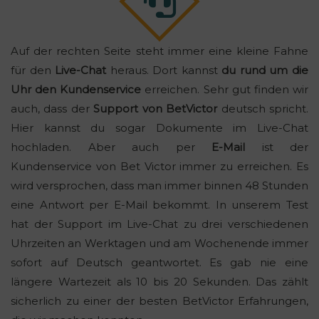
Auf der rechten Seite steht immer eine kleine Fahne
für den
Live-Chat
heraus. Dort kannst
du rund um die
Uhr den Kundenservice
erreichen. Sehr gut finden wir
auch, dass der
Support von BetVictor
deutsch spricht.
Hier kannst du sogar Dokumente im Live-Chat
hochladen. Aber auch per
E-Mail
ist der
Kundenservice von Bet Victor immer zu erreichen. Es
wird versprochen, dass man immer binnen 48 Stunden
eine Antwort per E-Mail bekommt. In unserem Test
hat der Support im Live-Chat zu drei verschiedenen
Uhrzeiten an Werktagen und am Wochenende immer
sofort auf Deutsch geantwortet. Es gab nie eine
längere Wartezeit als 10 bis 20 Sekunden. Das zählt
sicherlich zu einer der besten BetVictor Erfahrungen,