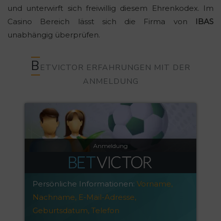
und unterwirft sich freiwillig diesem Ehrenkodex. Im
Casino Bereich lässt sich die Firma von
IBAS
unabhängig überprüfen.
B
ETVICTOR ERFAHRUNGEN MIT DER
ANMELDUNG
Anmeldung
Persönliche Informationen:
Vorname,
Nachname, E-Mail-Adresse,
Geburtsdatum, Telefon