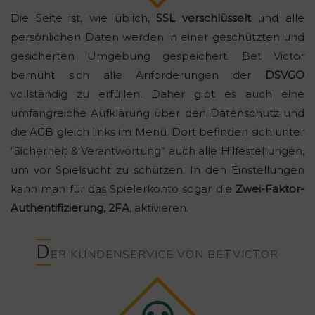
Die Seite ist, wie üblich,
SSL verschlüsselt
und alle
persönlichen Daten werden in einer geschützten und
gesicherten Umgebung gespeichert. Bet Victor
bemüht sich alle Anforderungen der
DSVGO
vollständig zu erfüllen. Daher gibt es auch eine
umfangreiche Aufklärung über den Datenschutz und
die AGB gleich links im Menü. Dort befinden sich unter
“Sicherheit & Verantwortung” auch alle Hilfestellungen,
um vor Spielsucht zu schützen. In den Einstellungen
kann man für das Spielerkonto sogar die
Zwei-Faktor-
Authentifizierung, 2FA
, aktivieren.
D
ER KUNDENSERVICE VON BETVICTOR