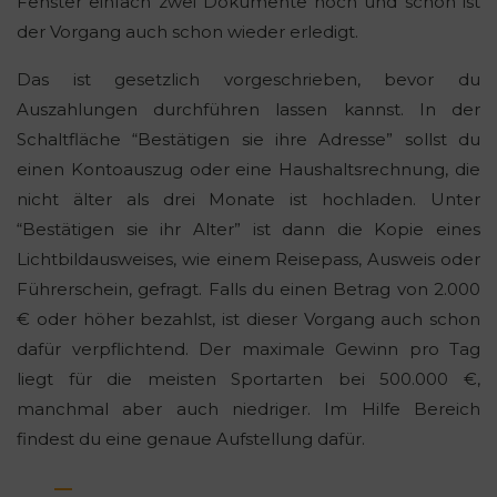
Fenster einfach zwei Dokumente hoch und schon ist
der Vorgang auch schon wieder erledigt.
Das ist gesetzlich vorgeschrieben, bevor du
Auszahlungen durchführen lassen kannst. In der
Schaltfläche “Bestätigen sie ihre Adresse” sollst du
einen Kontoauszug oder eine Haushaltsrechnung, die
nicht älter als drei Monate ist hochladen. Unter
“Bestätigen sie ihr Alter” ist dann die Kopie eines
Lichtbildausweises, wie einem Reisepass, Ausweis oder
Führerschein, gefragt. Falls du einen Betrag von 2.000
€ oder höher bezahlst, ist dieser Vorgang auch schon
dafür verpflichtend. Der maximale Gewinn pro Tag
liegt für die meisten Sportarten bei 500.000 €,
manchmal aber auch niedriger. Im Hilfe Bereich
findest du eine genaue Aufstellung dafür.