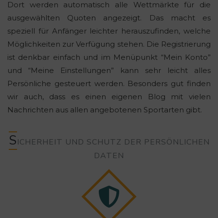
Dort werden automatisch alle Wettmärkte für die
ausgewählten Quoten angezeigt. Das macht es
speziell für Anfänger leichter herauszufinden, welche
Möglichkeiten zur Verfügung stehen. Die Registrierung
ist denkbar einfach und im Menüpunkt “Mein Konto”
und “Meine Einstellungen” kann sehr leicht alles
Persönliche gesteuert werden. Besonders gut finden
wir auch, dass es einen eigenen Blog mit vielen
Nachrichten aus allen angebotenen Sportarten gibt.
S
ICHERHEIT UND SCHUTZ DER PERSÖNLICHEN
DATEN