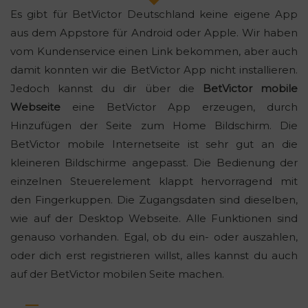
Es gibt für BetVictor Deutschland keine eigene App
aus dem Appstore für Android oder Apple. Wir haben
vom Kundenservice einen Link bekommen, aber auch
damit konnten wir die BetVictor App nicht installieren.
Jedoch kannst du dir über die
BetVictor mobile
Webseite
eine BetVictor App erzeugen, durch
Hinzufügen der Seite zum Home Bildschirm. Die
BetVictor mobile Internetseite ist sehr gut an die
kleineren Bildschirme angepasst. Die Bedienung der
einzelnen Steuerelement klappt hervorragend mit
den Fingerkuppen. Die Zugangsdaten sind dieselben,
wie auf der Desktop Webseite. Alle Funktionen sind
genauso vorhanden. Egal, ob du ein- oder auszahlen,
oder dich erst registrieren willst, alles kannst du auch
auf der BetVictor mobilen Seite machen.