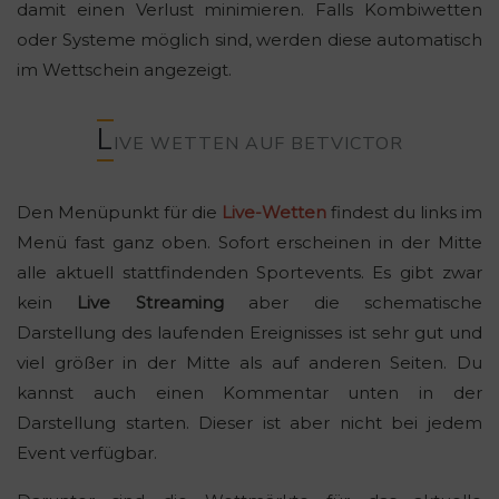
damit einen Verlust minimieren. Falls Kombiwetten
oder Systeme möglich sind, werden diese automatisch
im Wettschein angezeigt.
L
IVE WETTEN AUF BETVICTOR
Den Menüpunkt für die
Live-Wetten
findest du links im
Menü fast ganz oben. Sofort erscheinen in der Mitte
alle aktuell stattfindenden Sportevents. Es gibt zwar
kein
Live Streaming
aber die schematische
Darstellung des laufenden Ereignisses ist sehr gut und
viel größer in der Mitte als auf anderen Seiten. Du
kannst auch einen Kommentar unten in der
Darstellung starten. Dieser ist aber nicht bei jedem
Event verfügbar.