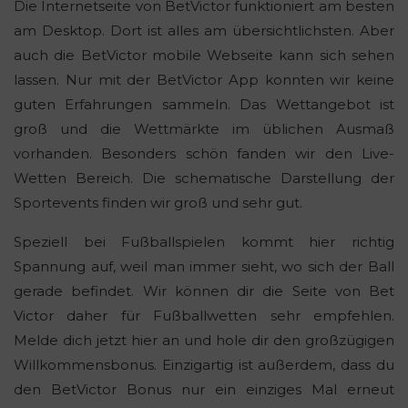
Die Internetseite von BetVictor funktioniert am besten
am Desktop. Dort ist alles am übersichtlichsten. Aber
auch die BetVictor mobile Webseite kann sich sehen
lassen. Nur mit der BetVictor App konnten wir keine
guten Erfahrungen sammeln. Das Wettangebot ist
groß und die Wettmärkte im üblichen Ausmaß
vorhanden. Besonders schön fanden wir den Live-
Wetten Bereich. Die schematische Darstellung der
Sportevents finden wir groß und sehr gut.
Speziell bei Fußballspielen kommt hier richtig
Spannung auf, weil man immer sieht, wo sich der Ball
gerade befindet. Wir können dir die Seite von Bet
Victor daher für Fußballwetten sehr empfehlen.
Melde dich jetzt hier an und hole dir den großzügigen
Willkommensbonus. Einzigartig ist außerdem, dass du
den BetVictor Bonus nur ein einziges Mal erneut