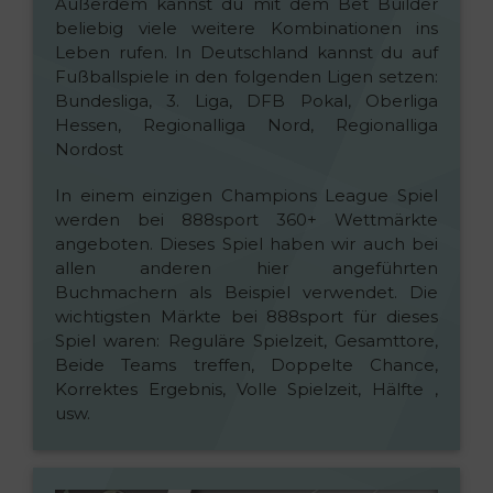
Außerdem kannst du mit dem Bet Builder
beliebig viele weitere Kombinationen ins
Leben rufen. In Deutschland kannst du auf
Fußballspiele in den folgenden Ligen setzen:
Bundesliga, 3. Liga, DFB Pokal, Oberliga
Hessen, Regionalliga Nord, Regionalliga
Nordost
In einem einzigen Champions League Spiel
werden bei 888sport 360+ Wettmärkte
angeboten. Dieses Spiel haben wir auch bei
allen anderen hier angeführten
Buchmachern als Beispiel verwendet. Die
wichtigsten Märkte bei 888sport für dieses
Spiel waren: Reguläre Spielzeit, Gesamttore,
Beide Teams treffen, Doppelte Chance,
Korrektes Ergebnis, Volle Spielzeit, Hälfte ,
usw.