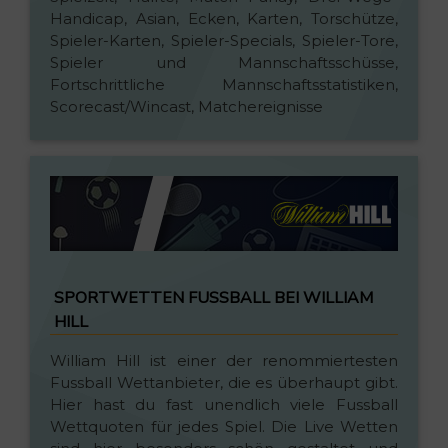
Handicap, Asian, Ecken, Karten, Torschütze,
Spieler-Karten, Spieler-Specials, Spieler-Tore,
Spieler und Mannschaftsschüsse,
Fortschrittliche Mannschaftsstatistiken,
Scorecast/Wincast, Matchereignisse
SPORTWETTEN FUSSBALL BEI WILLIAM
HILL
William Hill ist einer der renommiertesten
Fussball Wettanbieter, die es überhaupt gibt.
Hier hast du fast unendlich viele Fussball
Wettquoten für jedes Spiel. Die Live Wetten