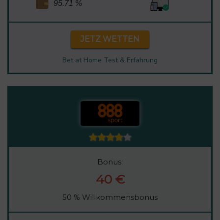
95.71 %
JETZ WETTEN
Bet at Home Test & Erfahrung
Bonus:
40 €
50 % Willkommensbonus