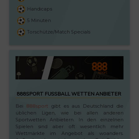
Handicaps
5 Minuten
Torschütze/Match Specials
888SPORT FUSSBALL WETTEN ANBIETER
Bei
888sport
gibt es aus Deutschland die
üblichen Ligen, wie bei allen anderen
Sportwetten Anbietern. In den einzelnen
Spielen sind aber oft wesentlich mehr
Wettmärkte im Angebot als woanders.