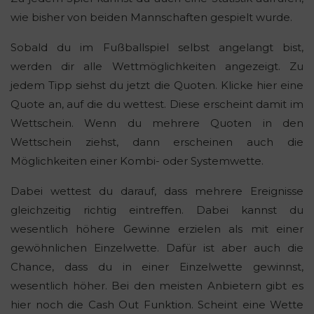
wie bisher von beiden Mannschaften gespielt wurde.
Sobald du im Fußballspiel selbst angelangt bist,
werden dir alle Wettmöglichkeiten angezeigt. Zu
jedem Tipp siehst du jetzt die Quoten. Klicke hier eine
Quote an, auf die du wettest. Diese erscheint damit im
Wettschein. Wenn du mehrere Quoten in den
Wettschein ziehst, dann erscheinen auch die
Möglichkeiten einer Kombi- oder Systemwette.
Dabei wettest du darauf, dass mehrere Ereignisse
gleichzeitig richtig eintreffen. Dabei kannst du
wesentlich höhere Gewinne erzielen als mit einer
gewöhnlichen Einzelwette. Dafür ist aber auch die
Chance, dass du in einer Einzelwette gewinnst,
wesentlich höher. Bei den meisten Anbietern gibt es
hier noch die Cash Out Funktion. Scheint eine Wette