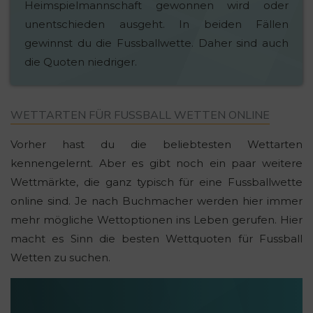
Heimspielmannschaft gewonnen wird oder
unentschieden ausgeht. In beiden Fällen
gewinnst du die Fussballwette. Daher sind auch
die Quoten niedriger.
WETTARTEN FÜR FUSSBALL WETTEN ONLINE
Vorher hast du die beliebtesten Wettarten
kennengelernt. Aber es gibt noch ein paar weitere
Wettmärkte, die ganz typisch für eine Fussballwette
online sind. Je nach Buchmacher werden hier immer
mehr mögliche Wettoptionen ins Leben gerufen. Hier
macht es Sinn die besten Wettquoten für Fussball
Wetten zu suchen.