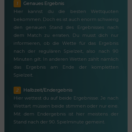
Genaues Ergebnis
1
Hier kannst du die besten Wettquoten
bekommen. Doch es ist auch enorm schwierig
den genauen Stand des Ergebnisses nach
dem Match zu erraten. Du musst dich nur
informieren, ob die Wette für das Ergebnis
nach der regulären Spielzeit, also nach 90
Minuten gilt. In anderen Wetten zählt nämlich
das Ergebnis am Ende der kompletten
Spielzeit.
Halbzeit/Endergebnis
2
Hier wettest du auf beide Ergebnisse. Je nach
Wettart müssen beide stimmen oder nur eine.
Mit dem Endergebnis ist hier meistens der
Stand nach der 90. Spielminute gemeint.