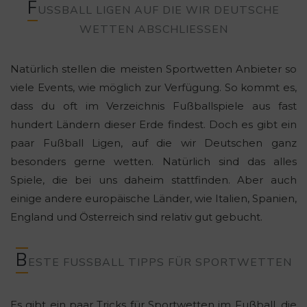
F
USSBALL LIGEN AUF DIE WIR DEUTSCHE W
ETTEN ABSCHLIESSEN
Natürlich stellen die meisten Sportwetten Anbieter so
viele Events, wie möglich zur Verfügung. So kommt es,
dass du oft im Verzeichnis Fußballspiele aus fast
hundert Ländern dieser Erde findest. Doch es gibt ein
paar Fußball Ligen, auf die wir Deutschen ganz
besonders gerne wetten. Natürlich sind das alles
Spiele, die bei uns daheim stattfinden. Aber auch
einige andere europäische Länder, wie Italien, Spanien,
England und Österreich sind relativ gut gebucht.
B
ESTE FUSSBALL TIPPS FÜR SPORTWETTEN
Es gibt ein paar Tricks für Sportwetten im Fußball, die