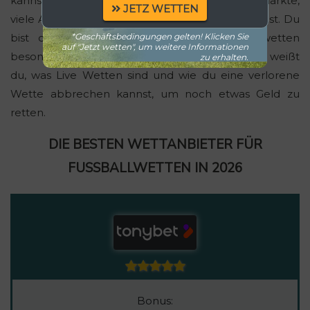
kannst. Du kennst dann die wichtigsten Wettmärkte,
JETZ WETTEN
viele Arten von Wetten und wo du wetten kannst. Du
bist danach über die Events, wo Fussballwetten
*Geschäftsbedingungen gelten! Klicken Sie
auf "Jetzt wetten", um weitere Informationen
besonders beliebt sind, informiert. Außerdem weißt
zu erhalten.
du, was Live Wetten sind und wie du eine verlorene
Wette abbrechen kannst, um noch etwas Geld zu
retten.
DIE BESTEN WETTANBIETER FÜR
FUSSBALLWETTEN IN 2026
Bonus: