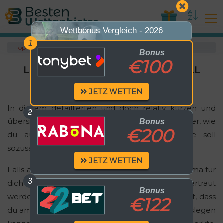
Wettbonus Vergleich - 2026
1
Top Wettanbieter Online
Fussball Wetten
Bonus
€100
LEITFADEN – WIE MAN AUF FUSSBALL
WETTET
JETZ WETTEN
In diesem detaillierten und doch relativ kurzen und
2
übersichtlichen Leitfaden erfährst du alles darüber, wie
Bonus
€200
du auf Fussball wetten kannst. Diese Seite soll
sozusagen ein Fussballwetten für Dummies sein.
JETZ WETTEN
Falls also Sportwetten noch ein ganz neues Thema für
3
dich sind, du aber möglichst schnell damit vertraut
Bonus
werden möchtest, bist du hier richtig. Das Ziel ist, dass
€122
du am Ende dieser Seite alles weißt, damit du loslegen