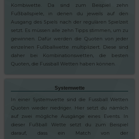
Kombiwette. Da sind zum Beispiel zehn
Fußballspiele, in denen du jeweils auf den
Ausgang des Spiels nach der regulären Spielzeit
setzt. Es müssen alle zehn Tipps stimmen, um zu
gewinnen. Dafür werden die Quoten von jeder
einzelnen Fußballwette multipliziert. Diese sind
daher bei Kombinationswetten, die besten
Quoten, die Fussball Wetten haben können.
Systemwette
In einer Systemwette sind die Fussball Wetten
Quoten wieder niedriger. Hier setzt du nämlich
auf zwei mögliche Ausgänge eines Events. In
dieser Fußball Wette setzt du zum Beispiel
darauf, dass ein Match von der