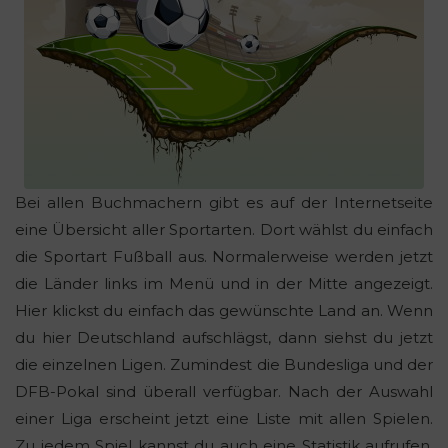
Bei allen Buchmachern gibt es auf der Internetseite
eine Übersicht aller Sportarten. Dort wählst du einfach
die Sportart Fußball aus. Normalerweise werden jetzt
die Länder links im Menü und in der Mitte angezeigt.
Hier klickst du einfach das gewünschte Land an. Wenn
du hier Deutschland aufschlägst, dann siehst du jetzt
die einzelnen Ligen. Zumindest die Bundesliga und der
DFB-Pokal sind überall verfügbar. Nach der Auswahl
einer Liga erscheint jetzt eine Liste mit allen Spielen.
Zu jedem Spiel kannst du auch eine Statistik aufrufen,