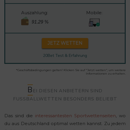
Auszahlung:
Mobile:
91.29 %
JETZ WETTEN
20Bet Test & Erfahrung
*Geschäftsbedingungen gelten! Klicken Sie auf "Jetzt wetten", um weitere
Informationen zu erhalten.
B
EI DIESEN ANBIETERN SIND
FUSSBALLWETTEN BESONDERS BELIEBT
Das sind die
interessantesten Sportwettenseiten
, wo
du aus Deutschland optimal wetten kannst. Zu jedem