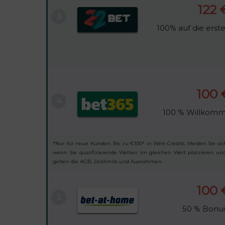
122 
3
100% auf die erst
100 
4
100 % Willkom
*Nur für neue Kunden. Bis zu €100* in Wett-Credits. Melden Sie si
wenn Sie qualifizierende Wetten im gleichen Wert platzieren u
gelten die AGB, Zeitlimits und Ausnahmen.
100 
5
50 % Bonu