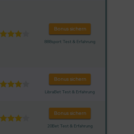
Bonus sichern
888sport Test & Erfahrung
Bonus sichern
LibraBet Test & Erfahrung
Bonus sichern
20Bet Test & Erfahrung