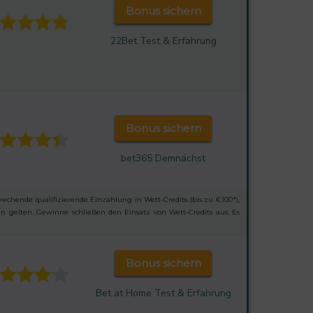
Bonus sichern
22Bet Test & Erfahrung
Bonus sichern
bet365 Demnächst
echende qualifizierende Einzahlung in Wett-Credits (bis zu €100*),
gelten. Gewinne schließen den Einsatz von Wett-Credits aus. Es
Bonus sichern
Bet at Home Test & Erfahrung