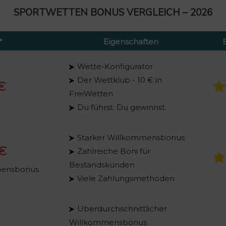
SPORTWETTEN BONUS VERGLEICH – 2026
*
Eigenschaften
Wette-Konfigurator
Der Wettklub - 10 € in
€
FreiWetten
Du führst. Du gewinnst.
Starker Willkommensbonus
€
Zahlreiche Boni für
Bestandskunden
mensbonus
Viele Zahlungsmethoden
Überdurchschnittlicher
Willkommensbonus