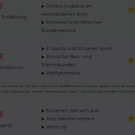
€
Großes Angebot an
verschiedenen Boni
e Einzahlung
Schneller und hilfreicher
Kundenservice
E-Sports und Virtueller Sport
€
Bonus für Neu- und
Stammkunden
mensbonus
Wettgenerator
ch an, zahlen Sie €5* oder mehr auf Ihr bet365-Konto ein und wir geben Ihnen die entspr
nd diese abgerechnet werden. Mindestquoten, Wett- und Zahlungsmethoden-Ausnahmen 
Einzahlen zahl sich aus!
€
Jetz risikofrei wetten!
sgeld
Wettcup