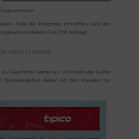
ttogewinns vor.
en. Falls die Ereignisse eintreffen, wird der
ogewinn in diesem Fall 20€ beträgt.
N PROFITIEREN!
 Tag zu Tag immer weiter an. Um Ihnen die Suche
 ein Bonusangebot dieser Art den Kunden zur
der Konkurrenz ab.
Tipico
belohnt seine