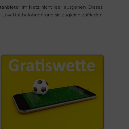
anbieter im Netz nicht leer ausgehen. Dieses
Loyalität belohnen und sie zugleich zufrieden