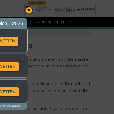
TEN STRATEGIE
ZAHLUNGSARTEN
ich - 2026
WETTEN
ENLOS AUS!
kommen – vermutlich stellen sich die meisten
inlich aussieht, können Sie seit neustem genau
WETTEN
rben, erfreut sich nicht nur in Deutschland,
ie Wettanbieter aus, und kann man letztendlich
WETTEN
n zu erhalten.
er Gratiswetten auf den Prüfstand zu stellen.