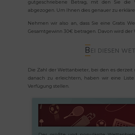
gutgeschriebene Betrag, mit den Sie die
abgezogen. Um Ihnen dies genauer zu erklären,
Nehmen wir also an, dass Sie eine Gratis Wet
Gesamtgewinn 30€ betragen. Davon wird der W
B
EI DIESEN WE
Die Zahl der Wettanbieter, bei den es derzeit 
danach zu erleichtern, haben wir eine List
Verfügung stellen.
Der größte und populärste Wettanbiet