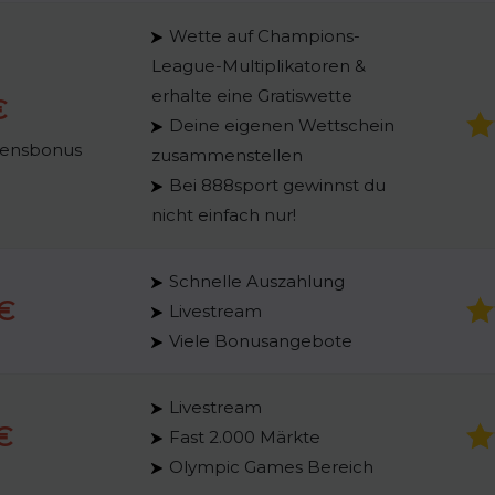
Wette auf Champions-
League-Multiplikatoren &
erhalte eine Gratiswette
€
Deine eigenen Wettschein
ensbonus
zusammenstellen
Bei 888sport gewinnst du
nicht einfach nur!
Schnelle Auszahlung
€
Livestream
Viele Bonusangebote
Livestream
€
Fast 2.000 Märkte
Olympic Games Bereich