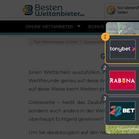
Nur überprüf
Seiten
ONLINE WETTANBIETER
BONUS
LIVE WET
1
Top Wettanbieter Online
Sportwetten Bonus
Gratisw
GRATISWET
2
Einen Wettschein auszufüllen, ihn kostenlos
Wettfreunde genau auf diese Art das Paradies 
auf diese Weise beim Wetten profitieren. Sie f
3
Gratiswette – heißt das Zauberwort! Das neu
sondern auch anders in der Welt großer Popula
überhaupt Echtgeld gewinnen?
*Geschäftsbe
Um Sie diesbezüglich auf den neusten Stand de