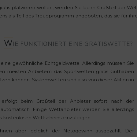
tis platzieren wollen, werden Sie beim Großteil der Wett
 als Teil des Treueprogramm angeboten, das sie für ihre 
W
IE FUNKTIONIERT EINE GRATISWETTE?
ie eine gewöhnliche Echtgeldwette. Allerdings müssen Sie
den meisten Anbietern das Sportwetten gratis Guthaben
tzen können. Systemwetten sind also von dieser Aktion in
 erfolgt beim Großteil der Anbieter sofort nach der
automatisch. Einige Wettanbieter werden Sie allerdings
s kostenlosen Wettscheins einzutragen.
hnen aber lediglich der Netogewinn ausgezahlt. Der