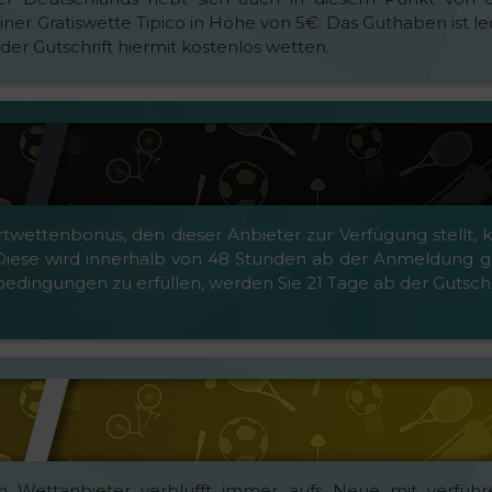
r Gratiswette Tipico in Höhe von 5€. Das Guthaben ist ledi
er Gutschrift hiermit kostenlos wetten.
twettenbonus, den dieser Anbieter zur Verfügung stellt, 
 Diese wird innerhalb von 48 Stunden ab der Anmeldung 
bedingungen zu erfüllen, werden Sie 21 Tage ab der Gutschr
en Wettanbieter verblüfft immer aufs Neue mit verführe